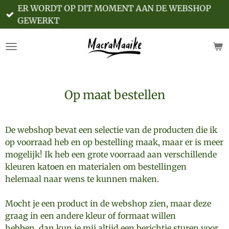
ER WORDT OP DIT MOMENT AAN DE WEBSHOP
Ga
GEWERKT
direct
naar
de
hoofdinhoud
Op maat bestellen
De webshop bevat een selectie van de producten die ik
op voorraad heb en op bestelling maak, maar er is meer
mogelijk! Ik heb een grote voorraad aan verschillende
kleuren katoen en materialen om bestellingen
helemaal naar wens te kunnen maken.
Mocht je een product in de webshop zien, maar deze
graag in een andere kleur of formaat willen
hebben, dan kun je mij altijd een berichtje sturen voor