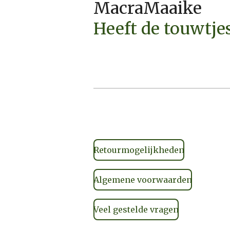
MacraMaaike
Heeft de touwtje
Retourmogelijkheden
Algemene voorwaarden
Veel gestelde vragen