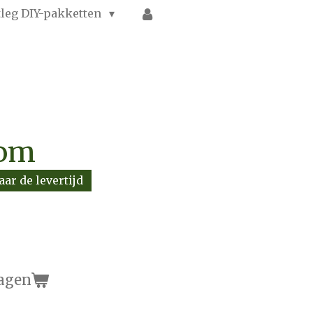
tleg DIY-pakketten
oom
aar de levertijd
agen