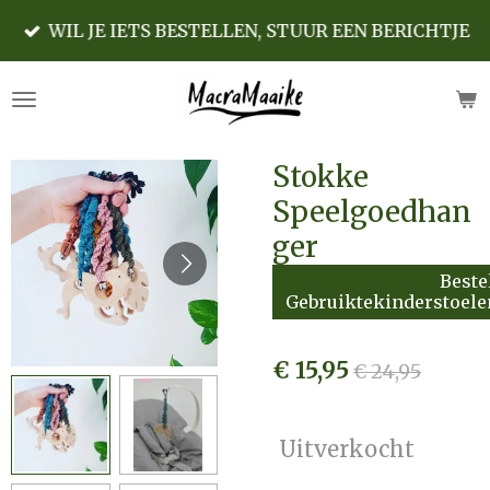
Ga
WIL JE IETS BESTELLEN, STUUR EEN BERICHTJE
direct
naar
de
hoofdinhoud
Stokke
Speelgoedhan
ger
Beste
Gebruiktekinderstoele
€ 15,95
€ 24,95
Uitverkocht