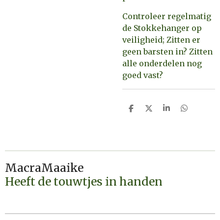
Controleer regelmatig
de Stokkehanger op
veiligheid; Zitten er
geen barsten in? Zitten
alle onderdelen nog
goed vast?
D
D
S
D
e
e
h
e
l
e
a
l
e
l
r
e
n
e
n
MacraMaaike
Heeft de touwtjes in handen