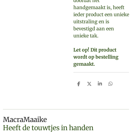
doordat het
handgemaakt is, heeft
ieder product een unieke
uitstraling en is
bevestigd aan een
unieke tak.
Let op!
Dit product
wordt op bestelling
gemaakt.
D
D
S
D
e
e
h
e
l
e
a
l
e
l
r
e
n
e
n
MacraMaaike
Heeft de touwtjes in handen