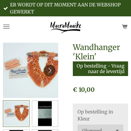
ER WORDT OP DIT MOMENT AAN DE WEBSHOP
Ga
GEWERKT
direct
naar
de
hoofdinhoud
Wandhanger
'Klein'
Op bestelling - Vraag
naar de levertijd
€ 10,00
Op bestelling in
Kleur