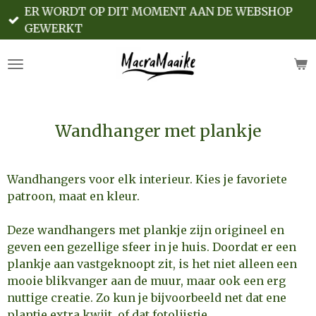
ER WORDT OP DIT MOMENT AAN DE WEBSHOP
Ga
GEWERKT
direct
naar
de
hoofdinhoud
Wandhanger met plankje
Wandhangers voor elk interieur. Kies je favoriete
patroon, maat en kleur.
Deze wandhangers met plankje zijn origineel en
geven een gezellige sfeer in je huis. Doordat er een
plankje aan vastgeknoopt zit, is het niet alleen een
mooie blikvanger aan de muur, maar ook een erg
nuttige creatie. Zo kun je bijvoorbeeld net dat ene
plantje extra kwijt, of dat fotolijstje.