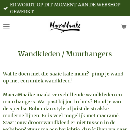
ER WORDT OP DIT MOMENT AAN DE WEBSHOP
Ga
GEWERKT
direct
naar
de
hoofdinhoud
Wandkleden / Muurhangers
Wat te doen met die saaie kale muur? pimp je wand
op met een uniek wandkleed!
MacraMaaike maakt verschillende wandkleden en
muurhangers. Wat past bij jou in huis? Houd je van
de speelse Bohemian style of juist de strakke
moderne lijnen. Er is veel mogelijk met macramé.
Staat jouw droomwandkleed er niet tussen in de
webshop?
Stuur me een berichtje, dan kijken we naar